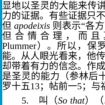
显地以
圣灵
的大能来传
力的证据。有些证据只
但
apodeixis
则表示“各
但合情合理，而且
Plummer
）。所以，保
能。从人眼光看来，他
却带着有力的信念。作
是
圣灵的能力
（参林后
罗十五
13
；帖前一
5
；与
5.
叫
（
So that
）（