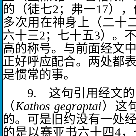
的（徒七
2
；弗一
17
），
多次用在神身上（二十
六十三
2
；七十五
3
）。
高的称号。与前面经文
正好呼应配合。两处都
是惯常的事。
9.
这句引用经文的
（
Kathos gegraptai
）这
的。可是旧约没有一处
的是以赛亚书六十四
4
，