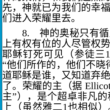
先，神就已为我们的幸
们进入
荣耀
里去。
8.
神的奥秘只有循
上有权有位的人
尽管权
耶稣钉死可见（参徒三
“他们所作的，他们不晓
道耶稣是谁，又知道弃
了。
荣耀的主
（据
Ellicot
主”），是个超卓非凡
上（虽然雅二
1
也相似）