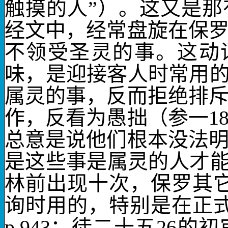
触摸的人”）。这又是
经文中，经常盘旋在保
不领受
圣灵的事。这动
味，是迎接客人时常用的
属灵的事，反而拒绝排
作，反看为
愚拙
（参一
1
总意是说他们根本没法
是这些事是
属灵的人才
林前出现十次，保罗其
询时用的，特别是在正式
p.943
；徒二十五
26
的初