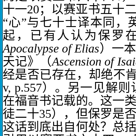
十一
20
；以赛亚书五十
“心”与七十士译本同，
起，已有人认为保罗
Apocalypse of Elias
）一
天记》（
Ascension of Isa
经是否已存在，却绝不
v, p.557
）。另一见解则
在福音书记载的。这一
徒二十
35
），但保罗是
这话到底出自何处？总