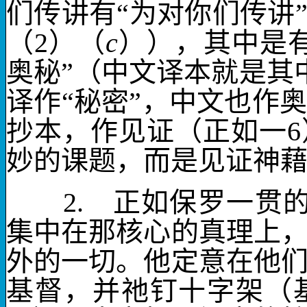
们传讲
有“为对你们传讲
（
2
）（
c
）），其中是有
奥秘”（中文译本就是其
译作“秘密”，中文也作
抄本，作
见证
（正如一
6
妙的课题，而是见证神
2.
正如保罗一贯的
集中在那核心的真理上
外的一切。他
定意
在他
基督，并祂钉十字架
（