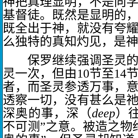
神把真理显明，不是向
基督徒。既然是显明的
既全出于神，就没有夸
么独特的真知灼见，是
保罗继续强调圣灵的活
灵一次，但由
10
节至
14
者，而圣灵
参透万事
，
透察一切，没有甚么是
深奥的事
，
深
（
deep
）
不可测”之意。被造之物