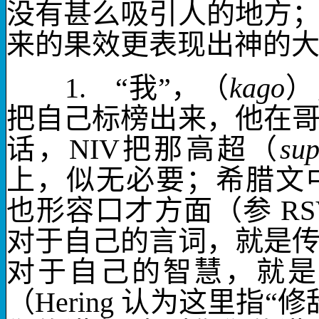
没有甚么吸引人的地方
来的果效更表现出神的
1.
“我”，（
kago
）
把自己标榜出来，他在
话，
NIV
把那
高超
（
sup
上，似无必要；希腊文
也形容口才方面（参
RS
对于自己的言词，就是
对于自己的
智慧
，就是
（
Hering
认为这里指“修