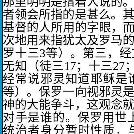
那里明明是指着人说的
者领会所指的是甚么。
基督的人所用的字眼，
次地用来指犹太及罗马
罗十三
3
等）。第三，经
无知（徒三
17
；十三
27
经常说邪灵知道耶稣是
等）。保罗一向视邪灵
神的大能争斗，这观念
对手是谁的。保罗用
世
统治者
身分暂时性质，