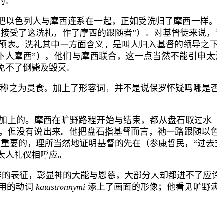
的。
把以色列人与摩西连系在一起，正如
受洗归了摩西
一样
们接受了这洗礼，作了摩西的跟随者”）。对基督徒来说，
预表。洗礼其中一方面含义，是叫人归入基督的领导之
仆人摩西”）。他们与摩西联合，这一点当然不能引申
免不了倒毙及毁灭。
里称之为
灵食
。加上了形容词，并不是说保罗怀疑吗哪是
加上的。摩西在旷野路程开始与结束，都从盘石取过水
，但没有说出来。他把盘石指基督而言，祂一路跟随以色
重要的，理所当然地证明基督的先在（参康哲民，“过去
太人礼仪相呼应。
样的表征，彰显神的大能与恩慈，大部分人却都进不了应
用的动词
katastronnymi
添上了画面的形像；他看见旷野满