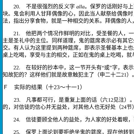
20.
不
是很强烈的反义字
alla
。保罗的话刚好与上
块。
鬼
会利用人甘拜偶像的心，因此当人献祭给偶像时
法，指出分享食物，就是一种相交的关系。拜偶像的人
21.
他把两个情况作鲜明的对比，受圣餐的人，一
主是圣礼中的主位。同样道理，
鬼的筵席
表示必有其它
交。有人认为这里提到两种筵席，即表示圣餐基本上也
桌上吃喝，享受与主的相交，正如在鬼的桌上吃喝，就
22.
在较好的抄本中，这一节开头有“或”字，表
知故犯的？这样他们就是故意触犯主了（申二十二
21
）
Ｆ 实际的结果（十
23
～十一
1
）
23.
凡事都可行
，是重复上面的话（六
12
见注）
的，对信徒的信心并无益处，对其他人也无好处（
24
节
24.
信徒要顾全他人的
益处
，为人家的好处着眼，
25.
保罗上面论到要拒绝坐鬼的筵席，现在他转