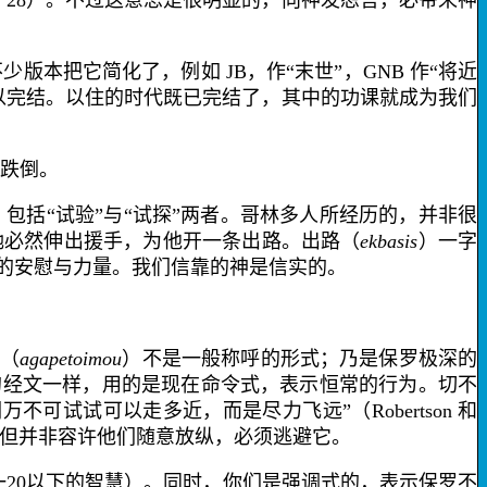
一
28
）。不过这意思是很明显的，向神发怨言，必带来神
不少版本把它简化了，例如
JB
，作“末世”，
GNB
作“将近
以完结。以住的时代既已完结了，其中的功课就成为我们
跌倒。
包括“试验”与“试探”两者。哥林多人所经历的，并非很
祂必然伸出援手，为他
开一条出路
。
出路
（
ekbasis
）一字
的安慰与力量。我们信靠的神是信实的。
阿
（
agapetoimou
）不是一般称呼的形式；乃是保罗极深的
的经文一样，用的是现在命令式，表示恒常的行为。切不
万不可试试可以走多近，而是尽力飞远”（
Robertson
和
，但并非容许他们随意放纵，必须
逃避
它。
一
20
以下的
智慧
）。同时，
你们
是强调式的，表示保罗不