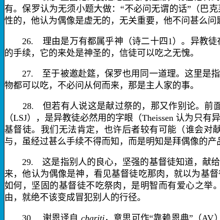
有。保罗认为无须小题大做：“不必问无谓的话”（巴
性的，他认为偶像是虚无的，无关重要，他不问甚么问
26.
理由是万有都属乎神（诗二十四
1
）。异教徒
的手续，它的来处是神圣的，信徒可以吃之无愧。
27.
至于被邀赴筵，保罗也用同一道理。这里是指
物都可以吃，不必问从何而来，那是主人家的事。
28.
但若有人说
这是献过祭的
，那又作别论。前
（
LSJ
），是异教徒必然用的字眼（
Theissen
认为只有
基督徒。我们无法肯定，也许后者较有可能（谁会对献
与，虽经过甚么手续不得而知，而是明知是拜偶像的产
29.
这是指
别人的良心
，坚强的基督徒知道，献
来，他认为偶像是神，看见基督徒吃那肉，就以为基督
如何，坚固的基督徒不吃祭肉，是明智而有爱心之举。
由
，就绝不该变成冒犯别人的行径。
30.
谢恩
译自
chariti
，意思可作“靠赖恩典”（
AV