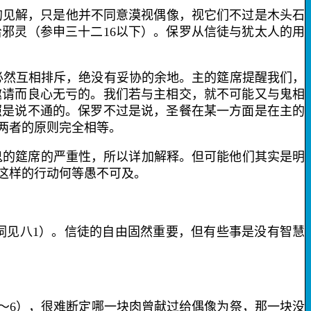
的见解，只是他并不同意漠视偶像，视它们不过是木头石
给邪灵（参申三十二
16
以下）。保罗从信徒与犹太人的用
必然互相排斥，绝没有妥协的余地。
主的筵席
提醒我们，
邀请而良心无亏的。我们若与主相交，就不可能又与鬼相
照是说不通的。保罗不过是说，圣餐在某一方面是在主的
两者的原则完全相等。
鬼的筵席的严重性，所以详加解释。但可能他们其实是明
这样的行动何等愚不可及。
词见八
1
）。信徒的自由固然重要，但有些事是没有智慧
～
6
），很难断定哪一块肉曾献过给偶像为祭，那一块没