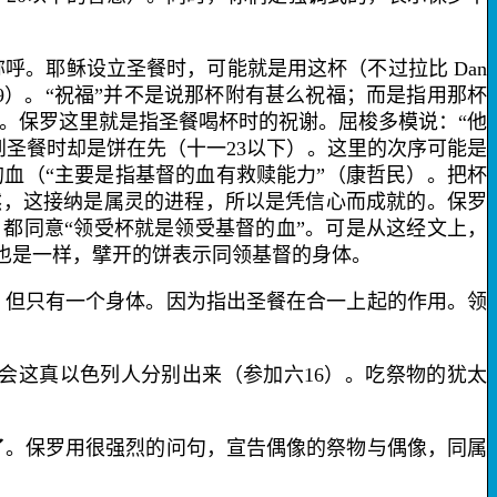
称呼。耶稣设立圣餐时，可能就是用这杯（不过拉比
Dan
9
）。“祝福”并不是说那杯附有甚么祝福；而是指用那杯
话。保罗这里就是指圣餐喝杯时的祝谢。屈梭多模说：“他
到圣餐时却是饼在先（十一
23
以下）。这里的次序可能是
的血
（“主要是指基督的血有救赎能力”（康哲民）。把杯
然，这接纳是属灵的进程，所以是凭信心而成就的。保罗
都同意“领受杯就是领受基督的血”。可是从这经文上，
也是一样，擘开的饼表示
同领基督的身体
。
，但只有
一个身体
。
因为
指出圣餐在合一上起的作用。领
教会这真以色列人分别出来（参加六
16
）。
吃祭物的
犹太
。保罗用很强烈的问句，宣告偶像的祭物与偶像，同属