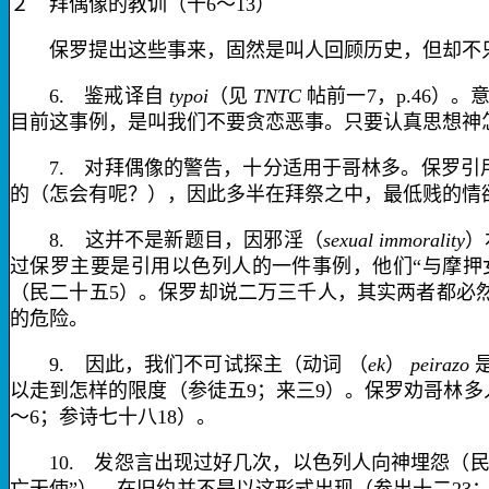
２ 拜偶像的教训（十
6
～
13
）
保罗提出这些事来，固然是叫人回顾历史，但却不只
6.
鉴戒
译自
typoi
（见
TNTC
帖前一
7
，
p.46
）。
目前这事例，是
叫我们不要贪恋恶事
。只要认真思想神
7.
对拜偶像的警告，十分适用于哥林多。保罗引
的（怎会有呢？），因此多半在拜祭之中，最低贱的情
8.
这并不是新题目，因邪淫（
sexual immorality
）
过保罗主要是引用以色列人的一件事例，他们“与摩押
（民二十五
5
）。保罗却说
二万三千人
，其实两者都必
的危险。
9.
因此，我们不可
试探主
（动词
（
ek
）
peirazo
以走到怎样的限度（参徒五
9
；来三
9
）。保罗劝哥林多
～
6
；参诗七十八
18
）。
10.
发怨言
出现过好几次，以色列人向神埋怨（