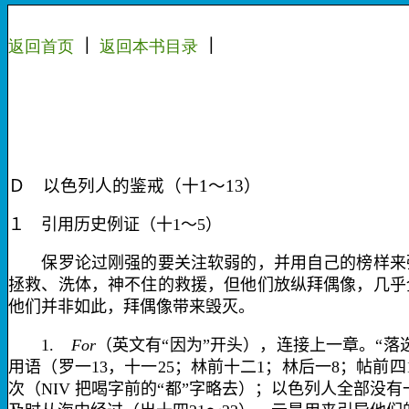
返回首页
｜
返回本
书目录
｜
Ｄ 以色列人的鉴戒（十
1
～
13
）
１ 引用历史例证（十
1
～
5
）
保罗论过刚强的要关注软弱的，并用自己的榜样来强
拯救、洗体，神不住的救援，但他们放纵拜偶像，几乎
他们并非如此，拜偶像带来毁灭。
1.
For
（英文有“因为”开头），连接上一章。“
用语（罗一
13
，十一
25
；林前十二
1
；林后一
8
；帖前四
次（
NIV
把喝字前的“都”字略去）；以色列人全部没