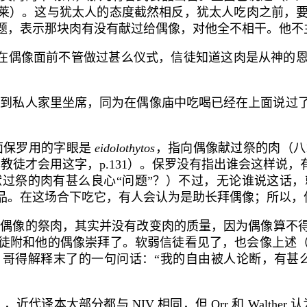
克莱）。这与犹太人的态度截然相反，犹太人吃肉之前，
题，表示那块肉有没有献过给偶像，对他全不相干。他不
在偶像面前不管做过甚么仪式，信徒知道这肉是从神的
到私人家里坐席，同为在偶像庙中吃喝已经在上面说过了
面保罗用的字眼是
eidolothytos
，指向偶像献过祭的肉（八
异教徒才会用这字，
p.131
）。保罗没有指出谁会这样说，
过祭的肉有甚么良心“问题”？）不过，无论谁说这话
品。在这场合下吃它，有人会认为是助长拜偶像；所以，
给偶像的祭肉，其实并没有改变肉的质量，因为偶像算不
徒附和他的偶像崇拜了。软弱信徒看见了，也会像上述
哥得解释末了的一句问话：“我的自由被人论断，有甚
），近代译本大部分都与
NIV
相同，但
Orr
和
Walther
认