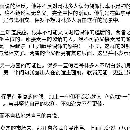
面说的相反，他并不反对哥林多人认为偶像根本不是神
，绝不能说毫无意义，完全中性的活动。他们是在献祭
，是与
鬼
相交。保罗不想哥林多人落在这样的光景中。
旦知道底蕴，根本不可能又同时吃偶像的筵席的。两者
坐主位的。那接受主的邀请的人，绝不可能又接受
鬼
的
是一种献祭（正如献给偶像的祭物）。不过，这样的对
与鬼相交了。两者的含义都另有其它层面，这里并不表示
示另一方面的可能性。保罗一直假定哥林多人不明白参加
。第二个问句暴露出人在创造主面前，软弱无能，更显出
。保罗在重复的时候，加上一句
但不都造就人
（“造就”一
）。与其坚持自己的权利，不如避免不行更佳。
而不自私地求自己的喜悦。
到
卖肉的市场
来，那儿有各式食品出售。上面已说过（八
1