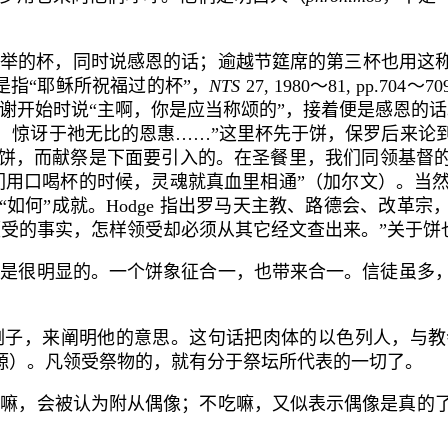
举的杯，同时说感恩的话；逾越节筵席的第三杯也用这
指“耶稣所祝福过的杯”，
NTS
27, 1980
～
81, pp.704
～
70
谢开始时说“主啊，你是应当称颂的”，接着便是感恩的
，惊讶于祂无比的恩惠……”这里杯先于饼，保罗后来论
饼，而献祭是下面要引入的。在圣餐里，我们同领
基督
们用口喝杯的时候，灵魂就真
血里相通
”（加尔文）。当
“如何”成就。
Hodge
指出罗马天主教、路德会、改革宗，
领受的事实，怎样领受却必须从其它经文查出来。”关于
饼
是很明显的。
一个饼
象征合一，也带来合一。信徒
虽多
的例子，来阐明他的意思。这句话把肉体的以色列人，与
一源）。凡领受祭物的，就有分于祭坛所代表的一切了。
嘛，会被认为附从偶像；不吃嘛，又似表示偶像是真的了