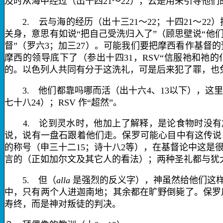
及时
从海中经过
（出十四
21
～
22
），
云
是用来引导他们
2.
云与海的经历（出十三
21
～
22
；十四
21
～
22
）
关身，意思有如说“把自己受洗归入了”（顾思壁说“他
督”（罗六
3
；加三
27
）。可能我们要把摩西看作基督的
摩西的领导底下了（参出十四
31
，
RSV
“信服祂和祂的
的。以色列人共同有分于这洗礼，可是后来犯了罪，也
3.
他们都靠吗哪而活（出十六
4
、
13
以下），这
七十八
24
）；
RSV
作“超然”。
4.
论到
灵水
时，他加上了解释，是论食物时没有
说，说有一盘石跟着他们走。保罗可能心目中有这传说
的称号（申三十二
15
；诗十八
2
等），在基督论中这是很
言的（正如加尔文及其它人的看法）；两种圣礼都与犹
5.
但
（
alla
是强烈的反义字），神虽然给他们这
中，只有两个人进迦南地；其余都在旷野倒毙了。保罗
寿终，而是神对叛徒的判决。