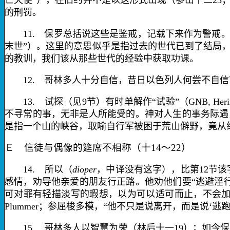
亡天使”），在旧约并不是以这形式出现（参出十二
23
的刑罚。
11.
保罗总括说这些是
鉴戒
，记载下来作为
警戒
末世”）。这里的意思似乎是指过去的世代已到了结局
的教训，我们该从那些世代的经验中获取功课。
12.
哥林多人十分自信，昔日以色列人何尝不自信
13.
试探
（见
9
节）有时单解作“试验”（
GNB,
Her
不寻常的事，
无非是人所能受的
。神对人生的事务际遇
是指一个山的峡谷，取喻自行军被困于荒山僻野，竟从
Ｅ 信徒与偶像的筵席不相称（十
14
～
22
）
14.
所以
（
dioper
，中译没有这字），比第
12
节该
感情，劝导他亲爱的朋友行正路。他劝他们要“逃避淫行
可对罪有轻描淡写的瑕想，以为可以适可而止，不会加
Plummer
；参屈梭多模，“他不只是说离开，而是说‘逃
15.
哥林多人以智慧为荣（林后十一
19
）；如今保