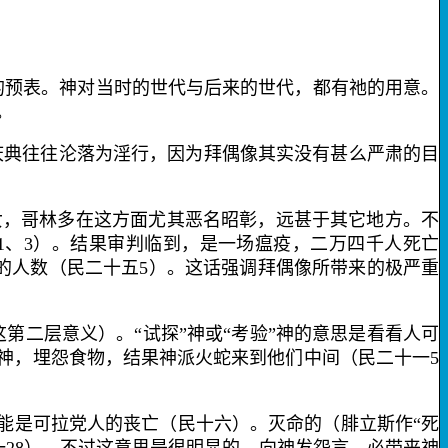
的预表。神对当时的世代与后来的世代，都有祂的用意。
。
庆典往往沦落为淫行，因为拜偶像其实没有甚么严肃的目
女，哥林多在这方面尤其恶名昭彰，远甚于其它地方。不
1
、
3
）。结果审判临到，是一场瘟疫，二万四千人死亡
的人数（民二十五
5
）。这话强调拜偶像所带来的极严重
这第二层意义）。“试探”神或“考验”神的意思是看看人可
探神，埋怨食物，结果神派火蛇来到他们中间（民二十一
5
能是可拉党人的丧亡（民十六）。
灭命的
（腓立斯作“死