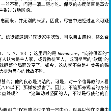
要一丝不苟，问得一清二楚才吃。保罗的态度简直是革命
主张过分地顾虑。
恩惠而来，并无别的来源。因此，尽管中途经过甚么可疑
。信徒被邀到异教徒家中吃饭，可以自由应约，甚么食
1
、
4
、
7
、
10
）；这里用的是
hierothytos
，“向神供奉的”
有人认为是主人家，或异教徒客人，或同坐席的“软弱”的
，就把整个局面改变了。如今，这肉就不单是神美善的赐
信徒
为良心的缘故
不吃。
得甚么；他的良心是清洁的。可是，对一个信异教的人看
（八
10
以下）那样被损害了。因此，不管那旁观者的身分
么益处呢？……”这举动对坚固的人，不过是行使他的
自
为要明白“保罗整段讨论的一贯中心，就要以他
在恩典中