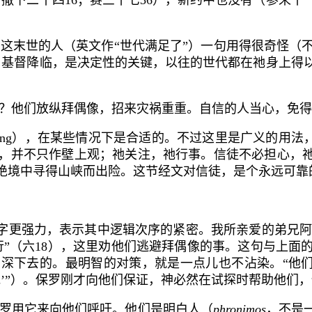
；撒下二十四
16
；赛三十七
36
），新约中也没有（参来十
。
这末世的人
（英文作“世代满足了”）一句用得很奇怪（
，基督降临，是决定性的关键，以往的世代都在祂身上得
？他们放纵拜偶像，招来灾祸重重。自信的人当心，免得
ing
），在某些情况下是合适的。不过这里是广义的用法，
，并不只作壁上观；祂关注，祂行事。信徒不必担心，
绝境中寻得山峡而出险。这节经文对信徒，是个永远可靠
字更强力，表示其中逻辑次序的紧密。
我所亲爱的弟兄
”（六
18
），这里劝他们
逃避拜偶像的事
。这句与上面
深下去的。最明智的对策，就是一点儿也不沾染。“他们
跑’”）。保罗刚才向他们保证，神必然在试探时帮助他们
罗用它来向他们呼吁。他们是
明白人
（
phronimos
，不是