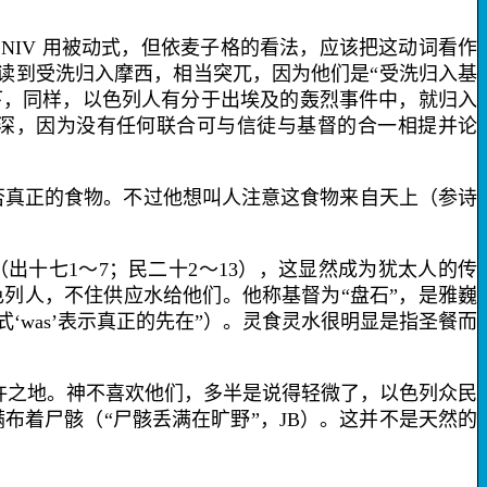
。
NIV
用被动式，但依麦子格的看法，应该把这动词看作
读到受洗
归入摩西
，相当突兀，因为他们是“受洗归入基
下，同样，以色列人有分于出埃及的轰烈事件中，就归入
太深，因为没有任何联合可与信徒与基督的合一相提并论
否真正的食物。不过他想叫人注意这食物来自天上（参诗
（出十七
1
～
7
；民二十
2
～
13
），这显然成为犹太人的传
列人，不住供应水给他们。他称基督为“盘石”，是雅巍
式‘
was
’表示真正的先在”）。灵食灵水很明显是指圣餐而
许之地。神
不喜欢
他们，
多半
是说得轻微了，以色列众民
布着尸骸（“尸骸丢满在旷野”，
JB
）。这并不是天然的