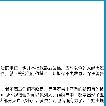
贵的地位，也并不担保最后蒙福。古时以色列人经历过
圣餐，就不管他们行作甚么，都担保不失救恩。保罗警告
样。
我不愿意你们不晓得
，是保罗带出严重的新题目的惯
。可见他视教会为真以色列人。
1
至
4
节中，
都字
出现了五
大部分灭亡（
5
节），就更加对照得强有力了。百姓出埃