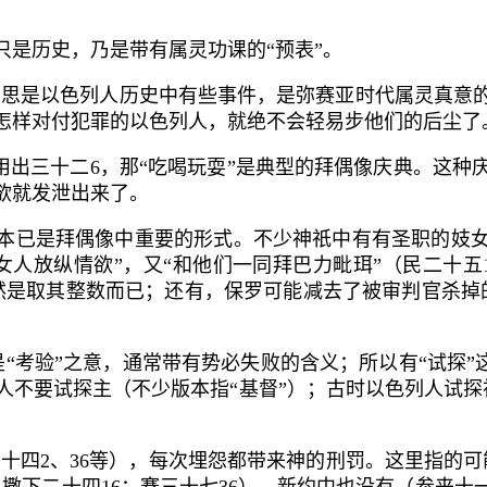
是历史，乃是带有属灵功课的“预表”。
意思是以色列人历史中有些事件，是弥赛亚时代属灵真意
怎样对付犯罪的以色列人，就绝不会轻易步他们的后尘了
用出三十二
6
，那“吃喝玩耍”是典型的拜偶像庆典。这种
欲就发泄出来了。
本已是拜偶像中重要的形式。不少神祇中有有圣职的妓
女人放纵情欲”，又“和他们一同拜巴力毗珥”（民二十五
然是取其整数而已；还有，保罗可能减去了被审判官杀掉
是“考验”之意，通常带有势必失败的含义；所以有“试探”
人不要
试探主
（不少版本指“基督”）；古时以色列人试
民十四
2
、
36
等），每次埋怨都带来神的刑罚。这里指的可