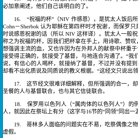
必加意阐述，他们自己该明白的了。
16.
“祝福的杯”（
NIV
作
感恩
），是犹太人饭后所
Cohn
－
Sherbok
认为耶稣在第四杯时才祝谢，而保罗只是
时说感恩祝谢的话（所以
NIV
这样译）。犹太人一般祝
称之为祝福的杯，因我们把杯拿在手上，用诗歌、赞叹
想强调主流的血，又也许因为在外邦人的献祭中杯重于
接受得正确的，就接受了基督，与祂连合沟通了。“我
说，有信心的人喝杯，就接纳了基督，不过并没有提到
却看不出化质说及同质说的教义根据。“这经文只说出
17.
这节经文很难详细解释，但所强调的合一，却
圣餐的人与基督联合，也与其它信徒联合。
18.
保罗用
以色列人
（“属肉体的以色列人”）
人，就因此
在祭坛上有分
（这字与
16
节的“同领”同出
19.
哥林多人面临的问题实在不易，吃祭偶像之物
虚假。