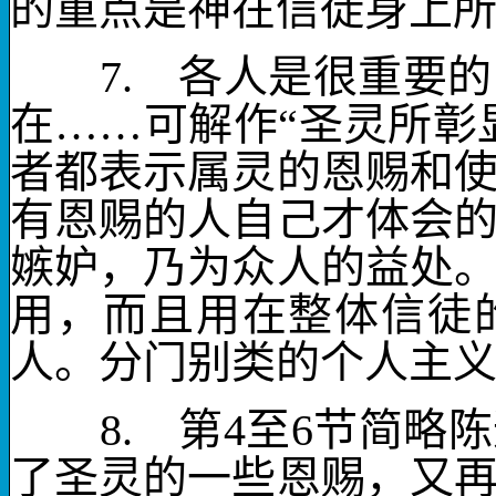
的重点是神在信徒身上
7.
各人
是很重要的
在……
可解作“圣灵所彰
者都表示属灵的恩赐和
有恩赐的人自己才体会
嫉妒，乃为
众人的益处
用，而且用在整体信徒
人。分门别类的个人主
8.
第
4
至
6
节简略陈
了圣灵的一些恩赐，又