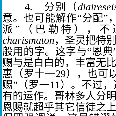
4.
分别
（
diairesei
意。也可能解作“分配”
派”（巴勒特），不
charismaton
，圣灵把特
般用的字。这字与“恩典
赐与是白白的，丰富无
惠（罗十一
29
），也可
赐”（罗一
11
）。不过，
有的运作。哥林多人分
恩赐就超乎其它信徒之