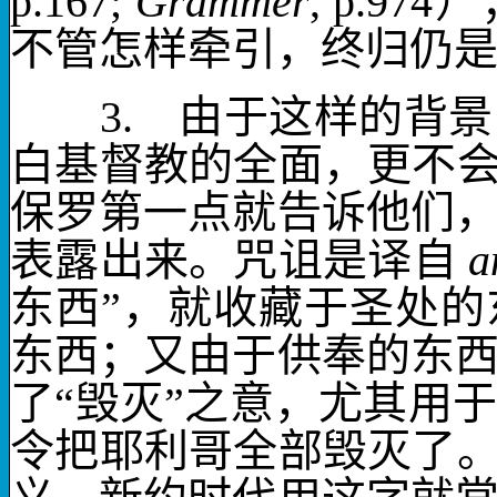
p.167;
Grammer
, p.974
）
不管怎样牵引，终归仍
3.
由于这样的背景
白基督教的全面，更不会
保罗第一点就告诉他们
表露出来。
咒诅
是译自
a
东西”，就收藏于圣处
东西；又由于供奉的东
了“毁灭”之意，尤其用
令把耶利哥全部毁灭了。