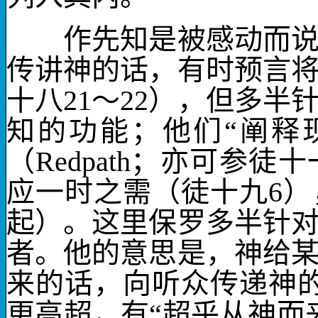
作先知
是被感动而
传讲神的话，有时预言
十八
21
～
22
），但多半
知的功能；他们“阐释
（
Redpath
；亦可参徒十
应一时之需（徒十九
6
）
起）。这里保罗多半针
者。他的意思是，神给
来的话，向听众传递神
更高超，有“超乎从神而