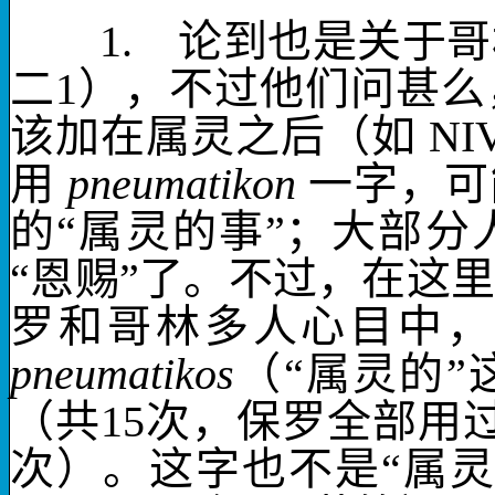
1.
论到
也是关于哥
二
1
），不过他们问甚么
该加在
属灵
之后（如
NI
用
pneumatikon
一字，可
的“属灵的事”；大部分
“恩赐”了。不过，在这
罗和哥林多人心目中，
pneumatikos
（“属灵的
（共
15
次，保罗全部用
次）。这字也不是“属