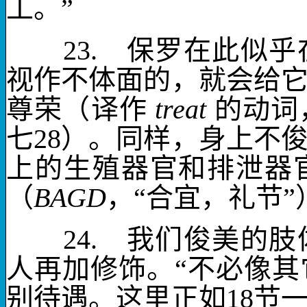
工。”
23.
保罗在此似乎在
视
作不体面的
，就会给
尊荣
（译作
treat
的动词
七
28
）。同样，身上
不
上的生殖器官和排泄器
（
BAGD
，“合宜，礼节”
24.
我们俊美的肢
人再加修饰。“不必像
别待遇
。这里正如
18
节