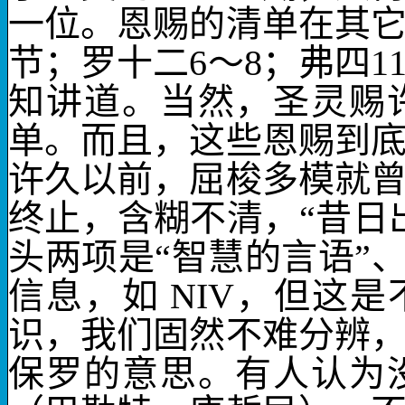
一位。恩赐的清单在其
节；罗十二
6
～
8
；弗四
1
知讲道。当然，圣灵赐
单。而且，这些恩赐到
许久以前，屈梭多模就
终止，含糊不清，“昔日
头两项是“智慧的言语”、
信息
，如
NIV
，但这是
识
，我们固然不难分辨
保罗的意思。有人认为