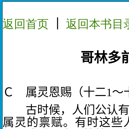
返回首页
｜
返回本
书目
哥林多
Ｃ 属灵恩赐（十二
1
～
古时候，人们公认有些
属灵的禀赋。有时这些