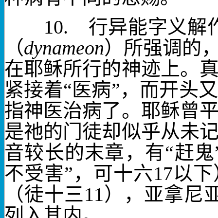
10.
行异能
字义解
（
dynameon
）所强调的，
在耶稣所行的神迹上。
紧接着“医病”，而开头
指神医治病了。耶稣曾
是祂的门徒却似乎从未
音较长的末章，有“赶鬼
不受害”，可十六
17
以下
（徒十三
11
），亚拿尼
列入其内。