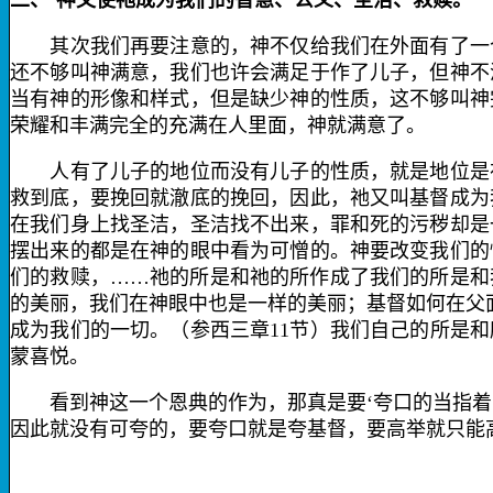
二、‘神又使祂成为我们的智慧、公义、圣洁、救赎。’
其次我们再要注意的，神不仅给我们在外面有了一个
还不够叫神满意，我们也许会满足于作了儿子，但神不
当有神的形像和样式，但是缺少神的性质，这不够叫神
荣耀和丰满完全的充满在人里面，神就满意了。
人有了儿子的地位而没有儿子的性质，就是地位是在
救到底，要挽回就澈底的挽回，因此，祂又叫基督成为
在我们身上找圣洁，圣洁找不出来，罪和死的污秽却是
摆出来的都是在神的眼中看为可憎的。神要改变我们的
们的救赎，……祂的所是和祂的所作成了我们的所是和
的美丽，我们在神眼中也是一样的美丽；基督如何在父
成为我们的一切。（参西三章
11
节）我们自己的所是和
蒙喜悦。
看到神这一个恩典的作为，那真是要‘夸口的当指
着
因此就没有可夸的，要夸口就是夸基督，要高举就只能