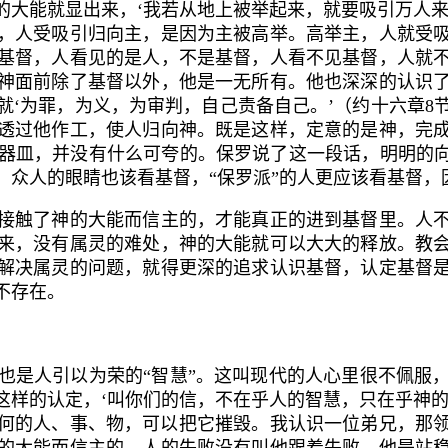
能就显出来，‘我若从地上被举起来，就要吸引万人来
，人受吸引归向主，是因为主被高举。高举主，人就受
基督，人看见的是人，不是基督，人看不见基督，人就
神面前除了基督以外，他是一无所有。他也深深的认识
就‘为罪，为义，为审判，自己责备自己。’（约十六章
8
透过他作工，使人归向神。既是这样，定意的是神，完
器皿，并没有什么可夸的。保罗说了这一段话，明明的向
，众人的眼睛也该看基督，“保罗派”的人更应该看基督，
触了神的大能而信主的，才能真正的进到基督里。人不
来，没有属灵的难处，神的大能就可以大大的释放。教
解决属灵的问题，就得更深的追求认识基督，认定基督
不存在。
是人引以为荣的“智慧”。这叫现代的人心里很不佩服，
这样的认定，‘叫你们的信，不在乎人的智慧，只在乎神的
何的人、事、物，可以把它摧毁。我认识一位弟兄，那