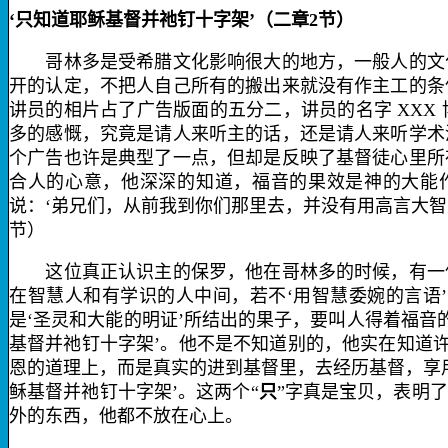
‘只知道耶稣基督并祂钉十字架’（二章
2
节）
哥林多是受希腊文化影响很大的地方，一般人的文化
开的认定，不把人自己所有的搬出来就没有作主工的条
讲员的相片占了广告版面的五分二，讲员的名字
XXX
多的感慨，究竟是请人来听主的话，还是请人来听学术
个广告也许是典型了一点，但却是反映了基督徒心里所
合人的心意，他深深的知道，福音的果效是神的大能
说：‘弟兄们，从前我到你们那里去，并没有用高言大
节）
这位真正认识主的保罗，他在哥林多的时候，有一件
在智慧人和有学识的人中间，若不‘用智慧委婉的言语
是‘圣灵和大能的明证’所结出的果子，要叫人得着福音
基督并祂钉十字架’。他不是不知道别的，他实在知道
恩的道理上，而是真实的进到基督里，去经历基督，享用
稣基督并祂钉十字架’。这两个“
只
”字真是宝贝，表明
外的东西，他都不放在心上。