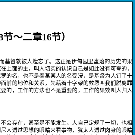
8
节～二章
16
节）
而基督就被人遗忘了。这正是伊甸园里堕落的历史的果
死在上面的主，叫人切实的认识自己是如此没有可夸的，
保罗的名，也不是奉某某人的名受浸，是基督为人钉了十
神面前的地位和关系，先藉着十字架的救恩叫我们脱离罪
重要的，工作的方法也不是重要的，工作的果效叫人归
入
不会存在，甚至是不能发生。人自己定规了一切，也相
利尼人透过思想的眼睛来看事物，犹太人透过肉身的眼睛