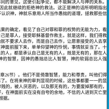
不同的意见，这便引起争论，都不能解决人与神的关系。
因此就继续的拒绝神的救法。这正是神的话所明明指出
不认识神，神就乐意用人所当作愚拙的道理，拯救那些信
果的确定，看见了自己对罪和罪的权势的无能为力，看
自己是罪人，接受耶稣基督作救主。就是这样，我们得救
祂就不要求人去作，而是自己去作，让愿意接受的人去享
在神面前服下来，单单仰望神的怜悯，事情就妥当了。十
恩的人，都是承认自己是无有的人，既是无有的，那在人
，神的智慧，因神的愚拙总比人智慧，神的软弱总比人强
一章
26
节）。他们不是倚靠智慧，能力和尊贵，叫他们得
落了。在将来神的审判显现的时候，这些事都要一一的显
卑贱的，被人厌恶的，以及那无有的，为要废掉那有的，
好，在神面前实在没有自夸的余地，不信的人进到灭亡里
根据。