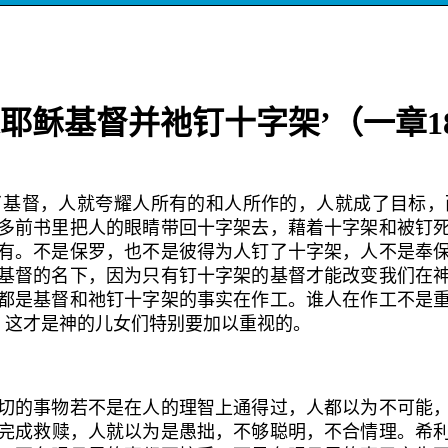
道耶稣基督并祂钉十字架’（一章
1
督，人就夸耀人所有的和人所作的，人就成了目标，
多前书里把人的眼睛带回十字架去，藉
着十字架和被钉
有。不是保罗，也不是彼得为人钉了十字架，人不是奉
基督的名下，因为只有钉十字架的基督才能改变我们在
都是基督和祂钉十字架的事实在作工。谁人在作工不是
）这才是神的儿女们特别要加以重视的。
的事物若不是在人的理智上通得过，人都以为不可能，
完成救赎，人就以为是愚拙，不够聪明，不合情理。希