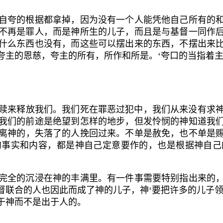
夸的根据都拿掉，因为没有一个人能凭他自己所有的和
不再是罪人，而是神所生的儿子，而且是与基督一同作
什么东西也没有，而这些可以摆出来的东西，不摆出来
夸主
的恩慈，夸主的所有，所作和所是。‘夸口的当指
着主
赎来释放我们。我们死在罪恶过犯中，我们从来没有求
我们的前途是绝望到怎样的地步，但发怜悯的神知道我
离神的，失落了的人挽回过来。不
单是赦免，也不单是
的事实和内容，都是神自己定意要作的，也是根据神自己
全的沉浸在神的丰满里。有一件事需要特别指出来的，
督联合的人也因此而成了神的儿子，神‘要把许多的儿子领
于神而不是出于人的。