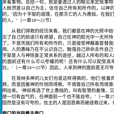
来看事物。总结一句，就是要透过人的眼见来定规事物
人既然是以自己为主，信任自己所有和所作的，以神
的，‘因为十字架的道理，在那灭亡的人为愚拙，在我
的人。’（一章
18
～
21
节）
从我们得救的经历来看，我们都是在神的光照中给带
见了自己的前途只有绝望，自己在神的脸光中一无所恃
了，不是凭我们所有和所作的，只是接受神藉基督替我
用。人的愚昧乃在不认识自己，勉强自己拚命去作自己
字架是人与神恢复正常关系的途径，越过人所有的和人
的面前还有什么可以夸耀的呢！还有什么可以配受高
壮。’（一章
24
～
25
节）因此，人来到神的面前是无可夸
在哥林多神的儿女们也是这样得救的，他们‘按
着
救，而是因
着神的怜悯而得救。不倚靠自己
所有而倚靠
明出来。‘神却拣选了世上愚拙的，叫有智慧的羞愧，
使一切有血气的，在神面前一个也不能自夸。’（一章
2
固然是没有可夸的，信主的人是因恩典而被拯救过来，
夸口的当指
着主夸口