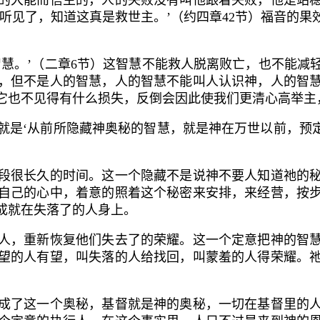
的大能而信主的，人的失败没有叫他跟着失败，他是站
听见了，知道这真是救世主。’（约四章
42
节）福音的果
慧。’（二章
6
节）这智慧不能救人脱离败亡，也不能减
，但不是人的智慧，人的智慧不能叫人认识神，人的智
它也不见得有什么损失，反倒会因此使我们更清心高举主
是‘从前所隐藏神奥秘的智慧，就是神在万世以前，预定
很长久的时间。这一个隐藏不是说神不要人知道祂的秘
自己的心中，着意的照着这个秘密来安排，来经营，按
成就在失落了的人身上。
，重新恢复他们失去了的荣耀。这一个定意把神的智慧
望的人有望，叫失落的人给找回，叫蒙羞的人得荣耀。
了这一个奥秘，基督就是神的奥秘，一切在基督里的人