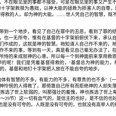
，不在眼见里的事都不接受，可是在眼见里的事又产
生
的十字架救赎为愚拙，以神大能的拯救为损害人的自尊，
们得救的人，却为神的大能。……世人凭自己的智慧，既
到一个地步，看见了自己在罪中的丑恶，看到了罪的结
，也一无所夸，惟有在基督的十字架前俯伏下来，承认
们作成的，这就是神的智慧。祂知道人自己作不来的，
作不来的事，等到有一天，真是看见自己毫无办法了，
所恃的来成就神的心意。所以每一个到神面前来享用救
举的呢！我们是凭
着基督得救的，‘基督总为神的能力
的，基督和祂钉十字架把人放在不能自夸的地步。
肉体有智慧的不多，有能力的不多，有尊贵的也不多’（
神怜悯的人得救了，那倚靠自己所有而拒绝神的人却失
又拣选了世上软弱的，叫那强壮的羞愧，神也拣选了世上
7
～
29
节）这一切有血气的，是信主的也好，是不信的也
也是没有可夸的。人既是没有可夸的，也就没有高举人的