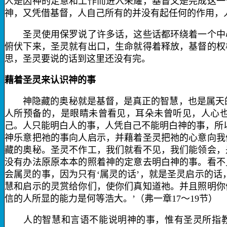
人是因神的定意和工作而进入荣耀，基督又是完成这一
神，又凭借基督，人自己所有的并没有起任何的作用，
圣灵使用保罗说了许多话，这些话都环绕着一个中心
俯伏下来，圣灵就有出口，生命就得着释放，基督的权
思，圣灵要说的话到这里还没有完。
藉着圣灵来认识神的事
神隐藏的奥秘就是基督，是真正的智慧，也是属天的
人所预备的，是眼睛未曾看见，耳朵未曾听见，人心也
己。人只能明白人的事，人凭自己不能明白神的事，所
神乐意把祂的事向人启示，并藉着圣灵把祂的心意向我
藏的奥秘。圣灵不作工，我们就看不见，我们能领会，
没有办法原原本本的照着神的定意去明白神的事。看不
会属灵的事，因为只有‘属灵的话’，就是圣灵启示的
慧和启示的灵赏给你们，使你们真知道祂。并且照明你
信的人所显的能力是何等浩大。’（弗一章
17
～
19
节）
人的智慧和言语不能说明神的事，惟有圣灵所指教的