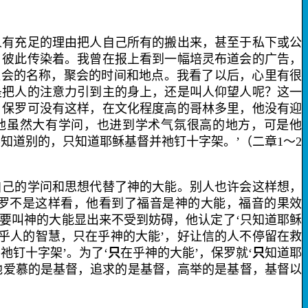
有充足的理由把人自己所有的搬出来，甚至于私下或公
，彼此传染着。我曾在报上看到一幅培灵布道会的广告，
聚会的名称，聚会的时间和地点。我看了以后，心里有很
是把人的注意力引到主的身上，还是叫人仰望人呢？这一
。保罗可没有这样，在文化程度高的哥林多里，他没有迎
他虽然大有学问，也进到学术气氛很高的地方，可是他
知道别的，只知道耶稣基督并祂钉十字架。’（二章
1
～
2
己的学问和思想代替了神的大能。别人也许会这样想，
保罗不是这样看，他看到了福音是神的大能，福音的果效
，要叫神的大能显出来不受到妨碍，他认定了‘只知道耶稣
乎人的智慧，只在乎神的大能’，好让信的人不停留在救
祂钉十字架’。为了‘
只
在乎神的大能’，保罗就‘
只
知道耶
他爱慕的是基督，追求的是基督，高举的是基督，基督以