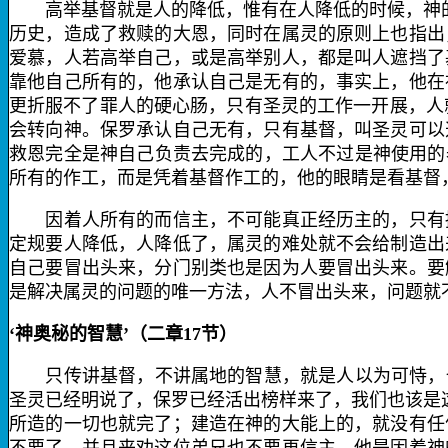
高举基督就是人的降低，惟有在人降低的时候，神的大
历史，造成了救赎的大恩，同时在属灵的原则上也指出
爱慕，人若高举自己，或是高举别人，都是叫人遮挡了
靠他自己所有的，他承认自己是无有的，事实上，他在
更折服不了罪人的硬心肠，只有圣灵的工作一开展，人
会转向神。保罗承认自己无有，只有基督，叫圣灵可以
救恩完全是神自己负责去完成的，工人不过是神使用的
所有的作工，而是凭着基督作工的，他的眼睛是看基督
因着人所有的而信主，不可能真正经历主的，只有接
定规要人降低，人降低了，属灵的难处就不会给制造出
自己要冒出头来，分门别类也是因为人要冒出头来。要
是解决属灵的问题的唯一方法，人不冒出头来，问题就
‘神奥秘的智慧’（二章
1
7
节）
只传讲基督，不讲属地的智慧，就是人以为可恃，也
圣灵已经明说了，保罗已经活出榜样来了，我们也该是
所造的一切也就完了；建造在神的大能上的，就没有任