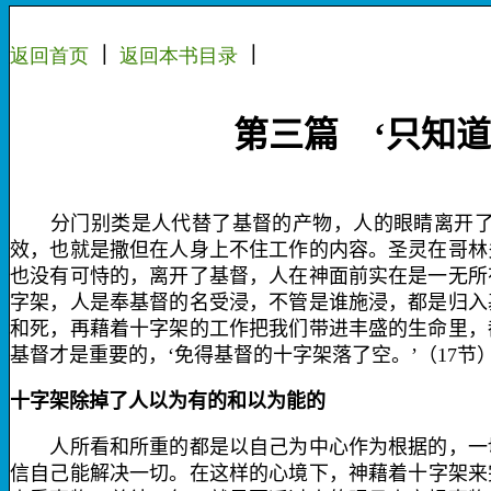
返回首页
｜
返回
本书
目录
｜
第三篇 ‘只知
分门别类是人代替了基督的产物，人的眼睛离开了基
效，也就是撒但在人身上不住工作的内容。圣灵在哥林
也没有可恃的，离开了基督，人在神面前实在是一无所
字架，人是奉基督的名受浸，不管是谁施浸，都是归入
和死，再藉着十字架的工作把我们带进丰盛的生命里，
基督才是重要的，‘免得基督的十字架落了空。’（
17
节
十字架除掉了人以为有的和以为能的
人所看和所重的都是以自己为中心作为根据的，一切
信自己能解决一切。在这样的心境下，神藉
着十字架来