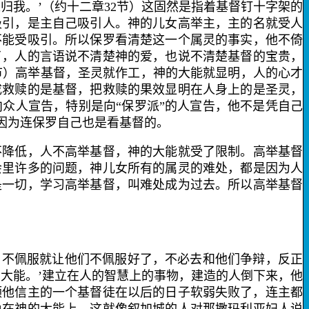
归我。’（约十二章
32
节）这固然是指着基督钉十字架的
吸引，是主自己吸引人。神的儿女高举主，主的名就受人
不能受吸引。所以保罗看清楚这一个属灵的事实，他不倚
了，人的言语说不清楚神的爱，也说不清楚基督的宝贵，
节）高举基督，圣灵就作工，神的大能就显明，人的心才
成救赎的是基督，把救赎的果效显明在人身上的是圣灵，
众人宣告，特别是向“保罗派”的人宣告，他不是凭自己
因为连保罗自己也是看基督的。
降低，人不高举基督，神的大能就受了限制。高举基督
会里许多的问题，神儿女所有的属灵的难处，都是因为人
是一切，学习高举基督，叫难处成为过去。所以高举基督
不佩服就让他们不佩服好了，不必去和他们争辩，反正
大能。’建立在人的智慧上的事物，建造的人倒下来，他
领他信主的一个基督徒在以后的日子软弱失败了，连主都