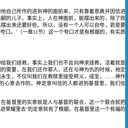
他自己所作的进到神的面前来，只有靠
着恩典并因信进
后嗣的儿子。事实上，人在神面前，能摆出来的，除了败
比摆出来还要好些。所以，没有一个人可以自夸，若是要
夸口。’（一章
31
节）这一个夸口才是有根据的，有实质
神给我们拯救，事实上我们也不会向神求拯救，活着就是
们的需要，在我们还作罪人，还在与神为仇的时候，祂定
赐永生，不仅叫我们在救赎里接受称义，成圣，……神作
的心意去作的。神定意叫信的人都进到基督里，我们信
在基督里的实意就是人与基督的联合，这一个联合就把
进荣耀里去’的定意就有了根据。在基督里这一个有福的