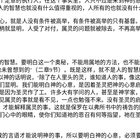
个定意的执行人，在这个事实里，人只不过是来到神的
人的智慧也就没有什么值得重视的，人所有的也就没有什
，就是人没有条件被高举，有条件被高举的只有基督。
柄就显明。人受了对付，属灵的问题就被除去，不再高
智慧。要明白这一个奥秘，不能用属地的方法，也不能凭
未曾想到的’（二章
9
节）。既是这样，就不是人的智慧
以神的话明说，‘除了在人里头的灵，谁知道人的事，像这
们显明。我们能明白神的心意，是因着圣灵把神的心意
是因为圣灵作了工。许多大有学问的人，甚至是神学家
见属灵的事就是看不见，一点也勉强不来。没有圣灵的
话，才能解释属灵的事。这就是保罗在以弗所书中的祷告的
们心中的眼睛，使你们知道祂的恩召有何等指望，祂在
言语才能说明神的事，所以要明白神的心意，必须要