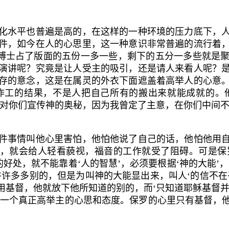
水平也普遍是高的，在这样的一种环境的压力底下，人
件，如今在人的心思里，这一种意识非常普遍的流行着
博士占了版面的五份一多一些，剩下的五分一多些就是
演讲呢？究竟是让人受主的吸引，还是请人来看人呢？
存的意念，这是在属灵的外衣下面遮盖着高举人的心意
作工的结果，不是人把自己所有的搬出来就能成就的。
智对你们宣传神的奥秘，因为我曾定了主意，在你们中间不
事情叫他心里害怕，他怕他说了自己的话，他怕他用自
’，就会给人轻看藐视，福音的工作就受了阻碍。可是
的好处，就不能靠着‘人的智慧’，必须要根据‘神的大能’
许许多多别的，但是为叫神的大能显出来，叫人‘的信不在
基督，他就放下他所知道的别的，而‘只知道耶稣基督并
了一个真正高举主的心思和态度。保罗的心里只有基督，