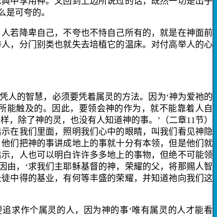
恩典中享用神。又回到上边所说过的话，既然一切是出乎
么是可夸的。
人若降卑自己，不夸也不恃自己所有的，就是在神面前
举人，分门别类也就失去培植它的温床。对付高举人的心
人的智慧，必须要凭着属灵的方法。因为‘神为爱祂的
所能触及的。因此，要领会神的作为，就不能靠着人自
样，除了神的灵，也没有人知道神的事。’（二章
11
节）
启示在我们里面，照明我们心中的眼睛，叫我们看见神隐
，他们把神的事讲成地上的事就十分有本领，但是他们就
启示，人也可以明白许许多多地上的事物，但绝不可能领
因由，‘求我们主耶稣基督的神，荣耀的父，将那赐人智
圣徒中得的基业，有何等丰盛的荣耀，并知道祂向我们这
追求作个属灵的人，因为神的事‘唯有属灵的人才能看