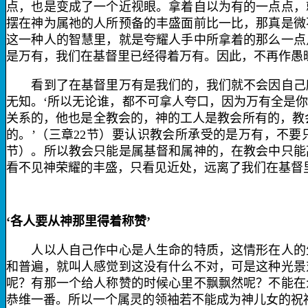
点，也是变成了一个近视眼。拿着自以为有的一点点，
摆在神为属祂的人所预备的丰盛面前比一比，那真是微
这一种人的智慧里，就是夸耀人手中所拿着的那么一点
是万有，我们在基督里已经得着万有。因此，不再作愚
看到了在基督里万有是我们的，我们就不会因自己所
无知。‘所以无论谁，都不可拿人夸口，因为万有全是你
关系的，他也是全教会的，神的工人是教会所有的，教
的。’（三章
22
节）要认识教会所承受的是万有，不要
节）。所以教会只能是属基督和属神的，在教会中只能
看不见神荣耀的丰盛，只看见近处，远离了我们在基督
‘各人要从神那里得着称赞’
人以人自己作中心是人生命的特质，这情形在人的生
和普遍，就叫人感觉到这没有什么不对，可是这种光景
呢？有那一个给人称赞的时候心里不飘飘然呢？不能在
恭维一番。所以一个属灵的领袖若不能成为神儿女的祝