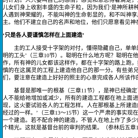
的计划。人只要叫自己的感情，感觉和意念得着满足，
儿女们身上收割丰盛的生命子粒，因为我们‘是神所耕种
人遇到神荣耀的，不能叫神的生命彰显的，和不叫神享
主。他们不建立自己的名声和地位，他们只愿意看见神
‘只是各人要谨慎怎样在上面建造’
主的工人接受十字架的对付，懂得隐藏自己，单单的
明的工头’（三章
10
节）。聪明在什么地方呢？聪明在
作，所有神的儿女都该这样作，都在十字架的路上跑，
慎的在这属灵的工程上建造他自己的那一分。有些弟
们，要注意在建造上好好的照主的心意完成各人所该作
基督是那唯一的根基（三章
11
节），是神已经确定
人不能给祂增加或减少，所有的建造工程都在祂上面进
现，这火要试验各人的工程怎样。人在那根基上所建造
经过的一样。’（三章
13
～
15
节）这一个严肃的事实现
一个建造。若不配合神的建造，不管人在地上作了多少
个精光。这就是基督台前的审判的结果。（参林后五章