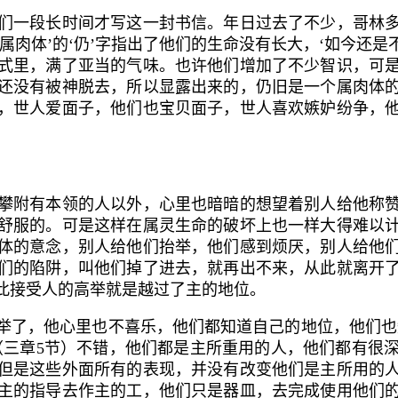
一段长时间才写这一封书信。年日过去了不少，哥林多
肉体’的‘仍’字指出了他们的生命没有长大，‘如今还是
式里，满了亚当的气味。也许他们增加了不少智识，可
还没有被神脱去，所以显露出来的，仍旧是一个属肉体
，世人爱面子，他们也宝贝面子，世人喜欢嫉妒纷争，
附有本领的人以外，心里也暗暗的想望着别人给他称赞
舒服的。可是这样在属灵生命的破坏上也一样大得难以
体的意念，别人给他们抬举，他们感到烦厌，别人给他
们的陷阱，叫他们掉了进去，就再出不来，从此就离开
此接受人的高举就是越过了主的地位。
了，他心里也不喜乐，他们都知道自己的地位，他们也知
（三章
5
节）不错，他们都是主所重用的人，他们都有很
但是这些外面所有的表现，并没有改变他们是主所用的
主的指导去作主的工，他们只是器皿，去完成使用他们