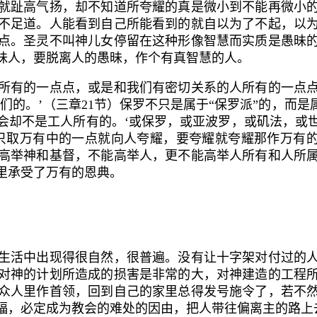
就趾高气扬，却不知道所夸耀的真是微小到不能再微小
不足道。人能看到自己所能看到的就自以为了不起，以
点。圣灵不叫神儿女停留在这种形像智慧而实质是愚昧
昧人，要脱离人的愚昧，作个有真智慧的人。
有的一点点，或是和我们有密切关系的人所有的一点点
们的。’（三章
21
节）保罗不只是属于“保罗派”的，而是
会却不是工人所有的。‘或保罗，或亚波罗，或矶法，或
只取万有中的一点就向人夸耀，要夸耀就夸耀那作万有的
高举神和基督，不能高举人，更不能高举人所有和人所
里承受了万有的恩典。
活中出现得很自然，很普遍。没有让十字架对付过的人
对神的计划所造成的损害是非常的大，对神建造的工程
众人里作首领，回到自己的家里总得发号施令了，若不
福，必定成为教会的难处的因由，把人带往偏离主的路上