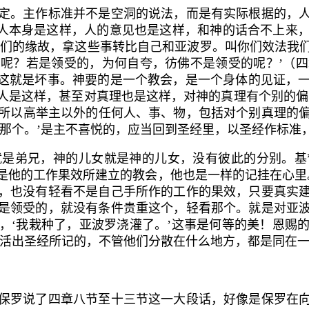
。主作标准并不是空洞的说法，而是有实际根据的，人
准。人本身是这样，人的意见也是这样，和神的话合不上来
为你们的缘故，拿这些事转比自己和亚波罗。叫你们效法我
呢？若是领受的，为何自夸，彷佛不是领受的呢？’（四
，这就是坏事。神要的是一个教会，是一个身体的见证，
人是这样，甚至对真理也是这样，对神的真理有个别的偏
的。所以高举主以外的任何人、事、物，包括对个别真理的
看那个。’是主不喜悦的，应当回到圣经里，以圣经作标准
弟兄，神的儿女就是神的儿女，没有彼此的分别。基
是他的工作果效所建立的教会，他也是一样的记挂在心里
，也没有轻看不是自己手所作的工作的果效，只要真实
是领受的，就没有条件贵重这个，轻看那个。就是对亚
，‘我栽种了，亚波罗浇灌了。’这事是何等的美！恩赐
求，活出圣经所记的，不管他们分散在什么地方，都是同在
罗说了四章八节至十三节这一大段话，好像是保罗在向