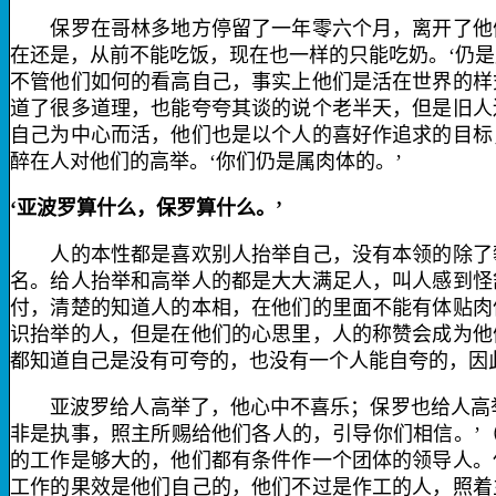
保罗在哥林多地方停留了一年零六个月，离开了他们
在还是，从前不能吃饭，现在也一样的只能吃奶。‘仍是属
不管他们如何的看高自己，事实上他们是活在世界的样
道了很多道理，也能夸夸其谈的说个老半天，但是旧人
自己为中心而活，他们也是以个人的喜好作追求的目标
醉在人对他们的高举。‘你们仍是属肉体的。’
‘亚波罗算什么，保罗算什么。’
人的本性都是喜欢别人抬举自己，没有本领的除了攀
名。给人抬举和高举人的都是大大满足人，叫人感到怪
付，清楚的知道人的本相，在他们的里面不能有体贴肉
识抬举的人，但是在他们的心思里，人的称赞会成为他
都知道自己是没有可夸的，也没有一个人能自夸的，因
亚波罗给人高举了，他心中不喜乐；保罗也给人高举
非是执事，照主所赐给他们各人的，引导你们相信。’
的工作是够大的，他们都有条件作一个团体的领导人。
工作的果效是他们自己的，他们不过是作工的人，照着