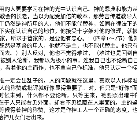
的人更要学习在神的光中认识自己。神的恩典和能力从
理教会的长老，当以为配受加倍的敬奉，那劳苦传道教导人
们仍然是神所用的人，他们不能代替神，如同在律法下
下实在认识自己的地位，他接受十字架对他的修理，就
家，所求于管家的，是要他有忠心。’（四章
1
～
2
节）他
既然是基督的用人，他就不是主，也不能代替主。他只
面去。）别人反对，他也不觉得难过，（难过也是回到
或被别人论断，我都以为极小的事，连我自己也不论断自
，看着他的主而作，也不拿自己作标准，他只认定一个
一定会出乱子的。人的问题就在这里，喜欢以人作标准
人的称赞或批评就好像显得重要了。对，但只是“好像”
以时候未到，什么都不要论断，只等主来，祂要照出暗中
在于人只能看见外面，却看不见稳藏在人里面的。主的
等候得着神的称赞，这才是作神工人一个正确的态度，
给神儿女们活出来。