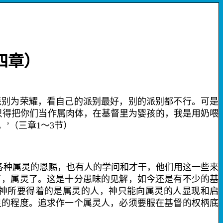
四章）
别为荣耀，看自己的派别最好，别的派别都不行。可是
只得把你们当作属肉体，在基督里为婴孩的，我是用奶喂
。’（三章
1
～
3
节）
各种属灵的恩赐，也有人的学问和才干，他们用这一些来
了，属灵了。这是十分愚昧的见解，如今还是有不少的基
”神所要得着的是属灵的人，神只能向属灵的人显现和启
灵的程度。追求作一个属灵人，必须要服在基督的权柄底