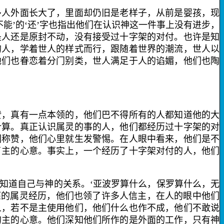
人外面长大了，里面却仍旧是老样子，从前是婴孩，现
不能’的‘还’字也指出他们在认识神这一件事上没有进步，
是人还是原封不动，没有接受过十字架的对付。也许是知
的人，学着世人的样式而行，跟随着世界的潮流，世人以
他们也眷恋着分门别类，世人满足于人的谄媚，他们也陶
，真有一点本领的，他们巴不得所有的人都知道他的大
计算。真正认识属灵的事的人，他们都经历过十字架的对
们称赞，他们心里就生发警惕。在人眼中看来，他们是不
了主的心意。事实上，一个经历了十字架对付的人，他们
道自己与神的关系。‘亚波罗算什么，保罗算什么，无
深的属灵经历，他们也领了许多人信主，在人的眼中他们
人，若不是主使用他们，他们什么也作不成，他们不敢说
的主的心意。他们深知他们所作的是外面的工作，只有神