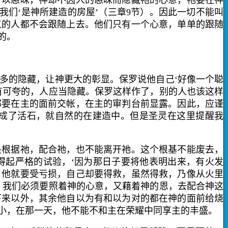
可以愚昧，神却不因人的愚昧而隐藏祂的心意，祂要在神
我们‘是神所建造的房屋’（三章
9
节）。因此一切不能叫
工的人都不会跟随上去。他们只有一个心意，单单的跟随
的。
的隐藏，让神更大的彰显。保罗说他自己‘好像一个聪
有可夸的，人应当隐藏。保罗这样作了，别的人也该这样
都要在主的面前交帐，在主的审判台前显露。因此，应谨
成了活石，就自然的在建造中。但是圣灵在这里提醒我
是根据祂，配合祂，也不能离开祂。这个根基不能废去，
得起严格的试验，‘因为那日子要将他表明出来，有火发
，他就要受亏损，自己却要得救，虽然得救，乃像从火里
，我们必须要照着神的心意，又藉着神的恩，去配合神这
下来以外，其余他自以为有和以为对的都在神的面前给烧
小，在那一天，他不能不和主在荣耀中同享主的丰盛。