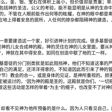
。金、银、宝石在体积上虽小，但价值却是贵重；草
包括神的圣洁，公义的考验，能不能显明是从神的生命
的，不管在人眼前能作出何等的眩耀，在神的眼中都是
在地上得着安息的居所，人任何的掺杂都阻碍神的建造，
意要建造这一个家，好引进神计划的完成。很多基督徒
。是神的儿女合成神的殿，神的灵住在神的儿女里面，要从
’，神就在其中得安息，如同在创造中歇了祂的工一样。
督徒的分门别类就是如此阻挡神，他们不知道这事的严
自己的满足，还洋洋得意的，不知道因此而引来了神的
7
节）教会的合一，或是身体的见证，是神所重视的。损
定被追讨的，‘因为神的殿是圣的，这殿就是你们。’一切
管这些活动是怎样的举着“为主”的幌子，也改变不了对神
看不见神为他所预备的是什么。因为人只看见自己，