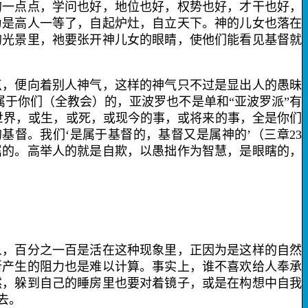
的一点点，学问也好，地位也好，权势也好，才干也好，
为是高人一等了，自起炉灶，自立天下。神的儿女也落在
的光景里，祂要张开神儿女的眼睛，使他们能看见基督就
，便向着别人神气，这样的神气只不过是显出人的愚昧
属于你们（全教会）的，亚波罗也不是单和“亚波罗派”有
世界，或生，或死，或现今的事，或将来的事，全是你们
基督。我们‘是属于基督的，基督又是属神的’（三章
23
属的。高举人的就是自欺，以愚拙作为智慧，是眼瞎的，
，百分之一百是活在这种现象里，正因为是这样的自然
所产生的阻力也是难以计算。事实上，谁不喜欢给人奉承
然，躲到自己的睡房里也要对着镜子，或是在构想中自我
去。