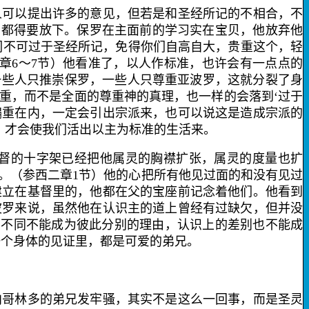
可以提出许多的意见，但若是和圣经所记的不相合，不
，都得要放下。保罗在主面前的学习实在宝贝，他放弃他
们不可过于圣经所记，免得你们自高自大，贵重这个，轻
章
6
～
7
节）他看准了，以人作标准，也许会有一点点的
一些人只推崇保罗，一些人只尊重亚波罗，这就分裂了身
重，而不是全面的尊重神的真理，也一样的会落到‘过于
偏重在内，一定会引出宗派来，也可以说这是造成宗派的
，才会使我们活出以主为标准的生活来。
督的十字架已经把他属灵的胸襟扩张，属灵的度量也扩
。（参西二章
1
节）他的心把所有他见过面的和没有见过
建立在基督里的，他都在父的宝座前记念着他们。他看到
波罗来说，虽然他在认识主的道上曾经有过缺欠，但并没
的不同不能成为彼此分别的理由，认识上的差别也不能成
一个身体的见证里，都是可爱的弟兄。
哥林多的弟兄发牢骚，其实不是这么一回事，而是圣灵