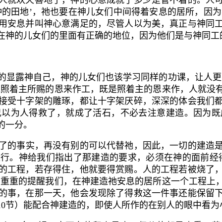
人就欢天喜地了，神的心意成就了多少是管不着的。人
的田地’，祂也要在神儿女们中间得着安息的居所，因为
用安息并叫神心意满足的，尽管人以为美，真正与神同
在神的儿女们的里面有正确的地位，因为他们是与神同工
显露神自己，神的儿女们也该学习同样的功课，让人更多
他照着主所赐的恩来作工，既是照着主的恩来作，人就没
接受十字架的雕琢，都让十字架厌碎，深深的体会我们
兄以为人得救了，就成了活石，不必去注意建造。因为既
的一分。
了的事实，再没有别的可以代替祂，因此，一切的建造
行。神给我们指出了那建造的要求，必须在神的面前经
的工程，若存得住，他就要得赏赐。人的工程若被烧了
在重重的提醒我们，在神建造祂安息的居所这一个工程上
的事，在那一天，他会发现除了得救这一件事还能保留
10
节）能配合神建造的，即使人所作的在别人的眼中看为