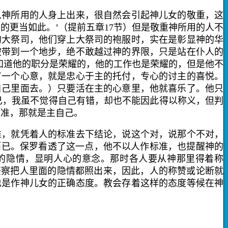
神所用的人身上出来，很自然会引起神儿女的敬重，这
的更当如此。’（提前五章
17
节）但是敬重神所用的人不
的大祭司，他们穿上大祭司的袍服时，实在是彰显神的华
被带到一个地步，绝不敢越过神的界限，只是站在仆人的
知道他的职分是荣耀的，他的工作也是荣耀的，但是他不
有一个心意，就是忠心于主的托付，专心的讨主的喜悦。
自己里面去。）只要活在主的心意里，他就喜乐了。他只
己，我虽不觉得自己有错，却也不能因此得以称义，但判
标准，那就是主自己。
，就凭着人的标准去下结论，说这个对，说那个不对，
而已。保罗看透了这一点，他不以人作标准，也提醒神的
的隐情，显明人心的意念。那时各人要从神那里得着称
鉴察把人里面的隐情都照出来，因此，人的称赞或论断就
也是作神儿女的正确态度。教会存着这样的态度等候在神