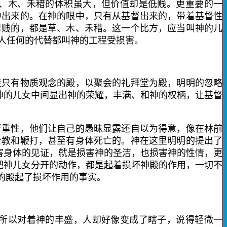
、木、禾稓的体积虽大，但价值却是低贱。更重要的一
中出来的。在神的眼中，只有从基督出来的，带着基督性
卑贱的，都是草、木、禾稓。这一个比方，应当叫神的儿
人任何的代替都叫神的工程受损害。
只有物质观念的殿，以聚会的礼拜堂为殿，明明的忽略
神的儿女中间显出神的荣耀，丰满、和神的权柄，让基督
重性，他们让自己的愚昧显露还自以为得意，像在林前
管教和鞭打，甚至有身体死亡的。神在这里明明的提出了
害身体的见证，就是损害神的圣洁，也损害神的性情，更
把神儿女分开的动作，都是起着损坏神殿的作用，一切不
的殿起了损坏作用的事实。
所以对着神的丰盛，人却好像变成了瞎子，说得轻微一