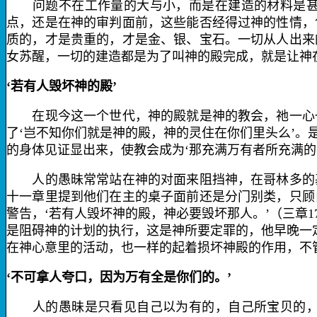
问题不在工作量的大与小，而是在建造的材料是甚么
点，还是在神的审判面前，这些能否经得过神的性情，
质的，才是贵重的，才是金、银、宝石。一切从人出来
女苏醒，一切的建造都是为了叫神的殿完成，就是让神
‘若有人毁坏神的殿’
在现今这一个世代，神的殿就是神的教会，祂一心一
了‘岂不知你们就是神的殿，神的灵住在你们里头么’
的身体见证显出来，使教会成为‘那充满万有者所充满的
人的愚昧常常站在神的对面来阻挡神，在哥林多的基
十一章里提到他们在主的桌子面前还是分门别类，只顾
警告，‘若有人毁坏神的殿，神必要毁坏那人。’（三章
1
是阻碍神的计划的执行，这是神所要定罪的，他早晚一
在神心意里的活动，也一样的起着损坏神殿的作用，不
‘不可拿人夸口，因为万有全是你们的。’
人的愚昧是只看见自己以为有的，自己所宝贝的，却