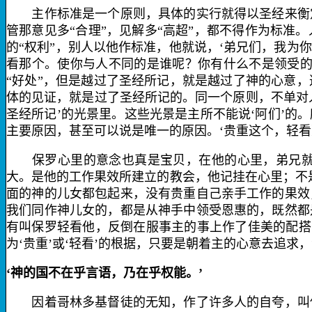
主作标准是一个原则，具体的实行就得以圣经来衡定
管那意见多“合理”，见解多“高超”，都不得作为标
的“权利”，别人以他作标准，他就说，‘弟兄们，我
看那个。使你与人不同的是谁呢？你有什么不是领受的
“好处”，但是越过了圣经所记，就是越过了神的心意
体的见证，就是过了圣经所记的。同一个原则，不单对
圣经所记’的光景里。这些光景是主所不能说‘阿们’
主要原因，甚至可以说是唯一的原因。‘贵重这个，轻
保罗心里的意念也真是宝贝，在他的心里，弟兄就是
大。是他的工作果效所建立的教会，他记挂在心里；不
面的神的儿女都包起来，没有贵重自己亲手工作的果效
我们同作神儿女的，都是从神手中领受恩惠的，既然都
有叫保罗轻看他，反倒在服事主的事上作了佳美的配搭
为‘贵重’或‘轻看’的根据，只要是朝着主的心意去追
‘神的国不在乎言语，乃在乎权能。’
因着哥林多基督徒的无知，作了许多人的自夸，叫保