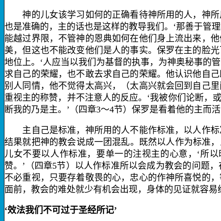
神的儿女该学习如何的正确看待神所用的人，神所用
也是准确的，主的话也是这样的教导我们。‘那善于管
能越过界限，不管神的恩典如何在他们身上流出来，他
美，但这也不能改变他们是人的事实。保罗在主的脸光
地位上。‘人应当以我们为基督的执事，为神奥秘事的管
求自己的荣耀，也不敢去求自己的荣耀。他认识他自己
别人同情，他不觉得太高兴，（太高兴就会回到自己里
重视主的称赞，并不注意人的反应。‘我被你们论断，
断我的乃是主。’（四章
3
～
4
节）保罗是看着他的主而活
主自己是标准，神所用的人不能作标准，以人作标准
结果就把神的教会说成一团混乱。既然以人作为标准，
儿女不要以人作标准，要单一的注视主的心意，‘所
赞。’（四章
5
节）以人作标准所以会成为教会的问题，
不必重视，只要存着敬畏的心，忠心的作神所喜悦的，
面前，教会的难处就少有机会出现，身体的见证就容易
‘效法我们不可过于圣经所记’